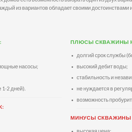
 Каждый из вариантов обладает своими достоинствами 
:
ПЛЮСЫ СКВАЖИНЫ Н
долгий срок службы (бо
мощные насосы;
высокий дебит воды;
стабильность и незави
 1-2 дней).
не нуждается в регул
возможность пробурить
К:
МИНУСЫ СКВАЖИНЫ 
высокая цена;